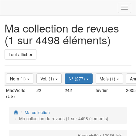
Toggl
naviga
Ma collection de revues
(1 sur 4498 éléments)
Tout afficher
Nom (1)
Vol. (1)
N° (277)
Mois (1)
An
MacWorld
22
242
février
2005
(US)
Ma collection
Ma collection de revues (1 sur 4498 éléments)
Page visitée 10066 fois