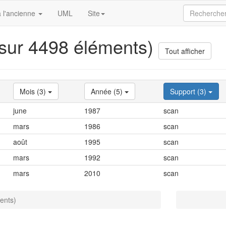
 l'ancienne
UML
Site
 sur 4498 éléments)
Tout afficher
Mois (3)
Année (5)
Support (3)
june
1987
scan
mars
1986
scan
août
1995
scan
mars
1992
scan
mars
2010
scan
ents)