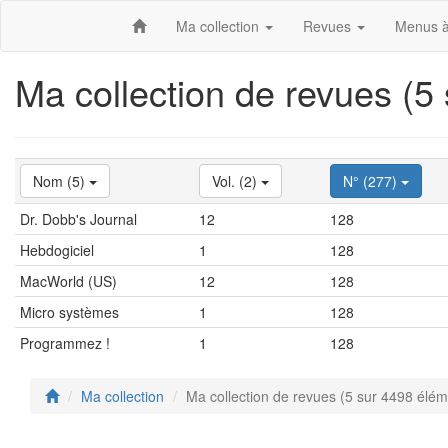
Ma collection
Revues
Menus à
Ma collection de revues (5
Nom (5)
Vol. (2)
N° (277)
Dr. Dobb's Journal
12
128
Hebdogiciel
1
128
MacWorld (US)
12
128
Micro systèmes
1
128
Programmez !
1
128
Ma collection
Ma collection de revues (5 sur 4498 élém