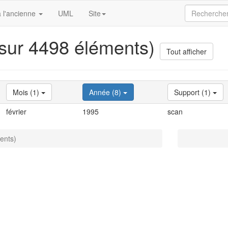
 l'ancienne
UML
Site
 sur 4498 éléments)
Tout afficher
Mois (1)
Année (8)
Support (1)
février
1995
scan
ents)