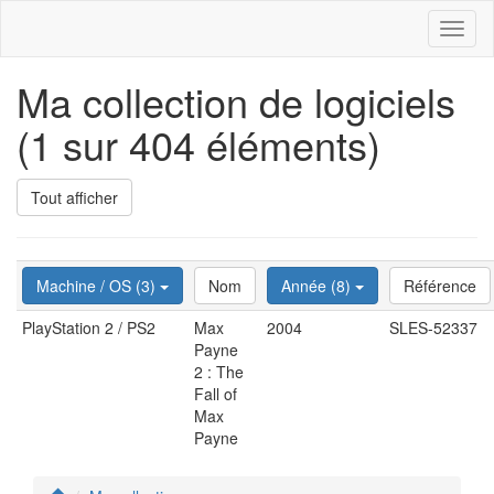
Toggl
naviga
Ma collection de logiciels
(1 sur 404 éléments)
Tout afficher
Machine / OS (3)
Nom
Année (8)
Référence
PlayStation 2 / PS2
Max
2004
SLES-52337
Payne
2 : The
Fall of
Max
Payne