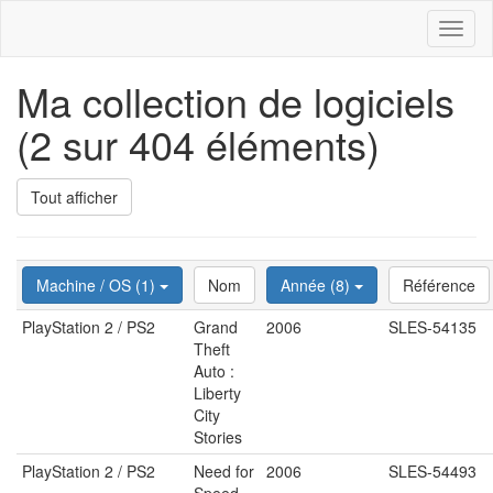
Toggl
naviga
Ma collection de logiciels
(2 sur 404 éléments)
Tout afficher
Machine / OS (1)
Nom
Année (8)
Référence
PlayStation 2 / PS2
Grand
2006
SLES-54135
Theft
Auto :
Liberty
City
Stories
PlayStation 2 / PS2
Need for
2006
SLES-54493
Speed