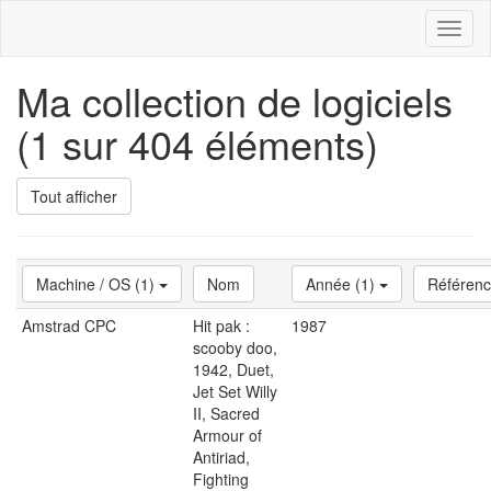
Toggl
naviga
Ma collection de logiciels
(1 sur 404 éléments)
Tout afficher
Machine / OS (1)
Nom
Année (1)
Référen
Amstrad CPC
Hit pak :
1987
scooby doo,
1942, Duet,
Jet Set Willy
II, Sacred
Armour of
Antiriad,
Fighting