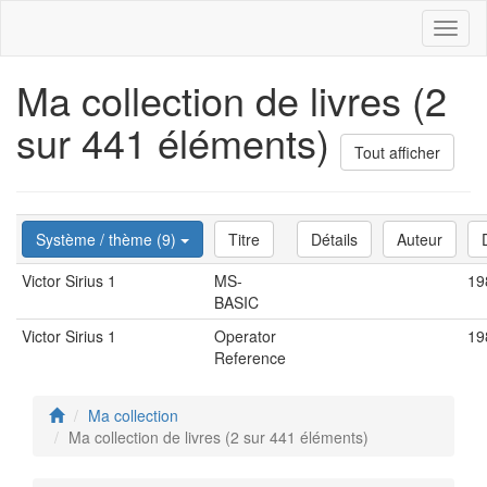
Toggl
naviga
Ma collection de livres (2
sur 441 éléments)
Tout afficher
Système / thème (9)
Titre
Détails
Auteur
Victor Sirius 1
MS-
19
BASIC
Victor Sirius 1
Operator
19
Reference
Ma collection
Ma collection de livres (2 sur 441 éléments)