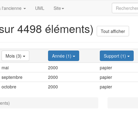
 l'ancienne
UML
Site
 sur 4498 éléments)
Tout afficher
Mois (3)
Année (1)
Support (1)
mai
2000
papier
septembre
2000
papier
octobre
2000
papier
ents)