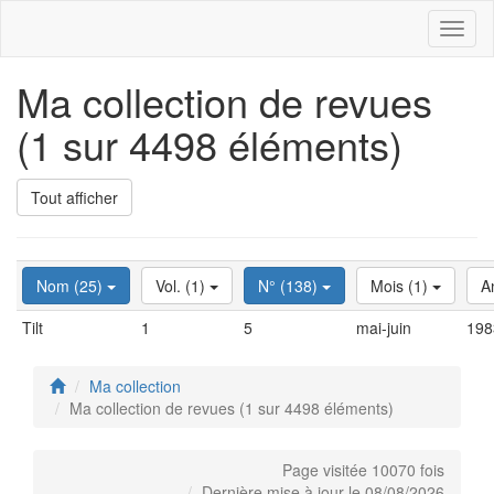
Toggl
naviga
Ma collection de revues
(1 sur 4498 éléments)
Tout afficher
Nom (25)
Vol. (1)
N° (138)
Mois (1)
A
Tilt
1
5
mai-juin
198
Ma collection
Ma collection de revues (1 sur 4498 éléments)
Page visitée 10070 fois
Dernière mise à jour le 08/08/2026