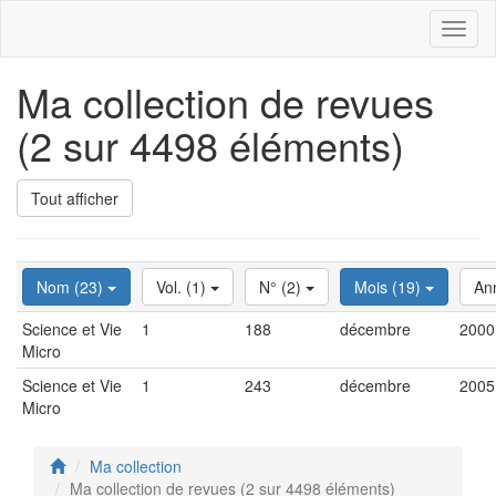
Toggl
naviga
Ma collection de revues
(2 sur 4498 éléments)
Tout afficher
Nom (23)
Vol. (1)
N° (2)
Mois (19)
An
Science et Vie
1
188
décembre
2000
Micro
Science et Vie
1
243
décembre
2005
Micro
Ma collection
Ma collection de revues (2 sur 4498 éléments)