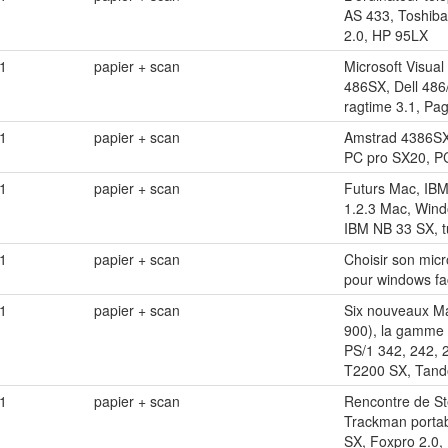
AS 433, Toshiba
2.0, HP 95LX
1
papier + scan
Microsoft Visual
486SX, Dell 486
ragtime 3.1, Pa
1
papier + scan
Amstrad 4386SX
PC pro SX20, PC
1
papier + scan
Futurs Mac, IBM
1.2.3 Mac, Windo
IBM NB 33 SX, t
1
papier + scan
Choisir son micr
pour windows fa
1
papier + scan
Six nouveaux Ma
900), la gamme 
PS/1 342, 242, 
T2200 SX, Tando
1
papier + scan
Rencontre de Ste
Trackman portabl
SX, Foxpro 2.0, 