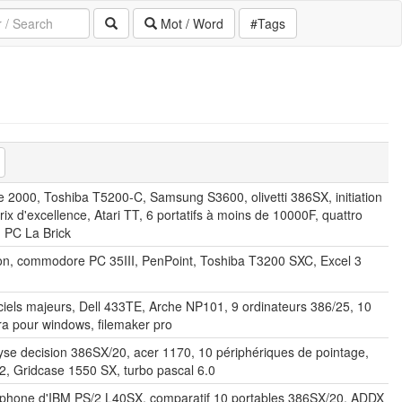
Mot / Word
#Tags
e 2000, Toshiba T5200-C, Samsung S3600, olivetti 386SX, initiation
rix d'excellence, Atari TT, 6 portatifs à moins de 10000F, quattro
, PC La Brick
ion, commodore PC 35III, PenPoint, Toshiba T3200 SXC, Excel 3
iciels majeurs, Dell 433TE, Arche NP101, 9 ordinateurs 386/25, 10
ura pour windows, filemaker pro
e decision 386SX/20, acer 1170, 10 périphériques de pointage,
2, Gridcase 1550 SX, turbo pascal 6.0
léphone d'IBM PS/2 L40SX, comparatif 10 portables 386SX/20, ADDX