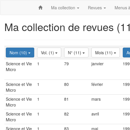
Ma collection
Revues
Menus à
Ma collection de revues (
Nom (10)
Vol. (1)
N° (11)
Mois (11)
A
Science et Vie
1
79
janvier
199
Micro
Science et Vie
1
80
février
199
Micro
Science et Vie
1
81
mars
199
Micro
Science et Vie
1
82
avril
199
Micro
Science et Vie
1
83
mai
199