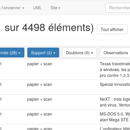
 l'ancienne
UML
Site
11 sur 4498 éléments)
Tout afficher
nnée (28)
Support (2)
Doublons (0)
Observations
1
papier + scan
Texas travelmat
à windows, les p
pro contre 1.2.3
1
papier + scan
Spécial innovat
1
papier + scan
NeXT : trois log
anti virus, Vent
1
papier + scan
MS-DOS 5.0, Wys
atari Mega STE 
1
papier + scan
L'ordinateur té