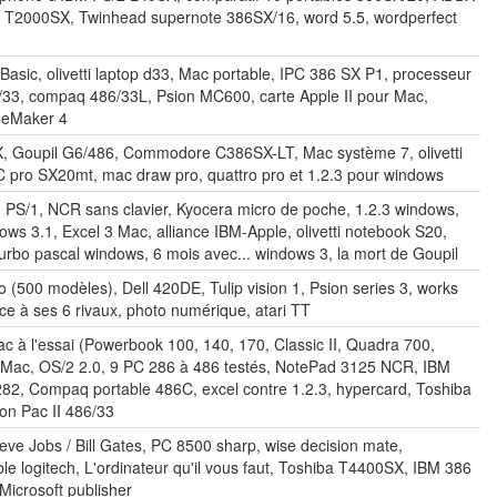
 T2000SX, Twinhead supernote 386SX/16, word 5.5, wordperfect
 Basic, olivetti laptop d33, Mac portable, IPC 386 SX P1, processeur
/33, compaq 486/33L, Psion MC600, carte Apple II pour Mac,
geMaker 4
, Goupil G6/486, Commodore C386SX-LT, Mac système 7, olivetti
 pro SX20mt, mac draw pro, quattro pro et 1.2.3 pour windows
 PS/1, NCR sans clavier, Kyocera micro de poche, 1.2.3 windows,
ws 3.1, Excel 3 Mac, alliance IBM-Apple, olivetti notebook S20,
urbo pascal windows, 6 mois avec... windows 3, la mort de Goupil
o (500 modèles), Dell 420DE, Tulip vision 1, Psion series 3, works
ce à ses 6 rivaux, photo numérique, atari TT
c à l'essai (Powerbook 100, 140, 170, Classic II, Quadra 700,
Mac, OS/2 2.0, 9 PC 286 à 486 testés, NotePad 3125 NCR, IBM
282, Compaq portable 486C, excel contre 1.2.3, hypercard, Toshiba
n Pac II 486/33
ve Jobs / Bill Gates, PC 8500 sharp, wise decision mate,
e logitech, L'ordinateur qu'il vous faut, Toshiba T4400SX, IBM 386
Microsoft publisher