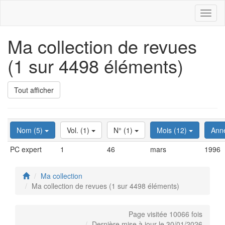
Toggl
naviga
Ma collection de revues
(1 sur 4498 éléments)
Tout afficher
Nom (5)
Vol. (1)
N° (1)
Mois (12)
Ann
PC expert
1
46
mars
1996
Ma collection
Ma collection de revues (1 sur 4498 éléments)
Page visitée 10066 fois
Dernière mise à jour le 30/01/2026