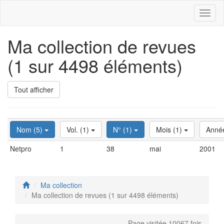
Toggl
naviga
Ma collection de revues
(1 sur 4498 éléments)
Tout afficher
Nom (5)
Vol. (1)
N° (1)
Mois (1)
Anné
Netpro
1
38
mai
2001
Ma collection
Ma collection de revues (1 sur 4498 éléments)
Page visitée 10067 fois