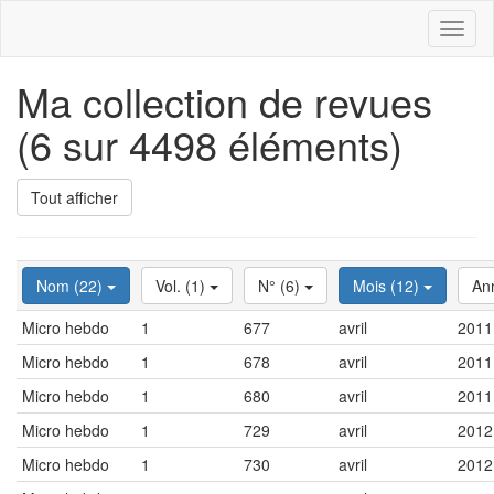
Toggl
naviga
Ma collection de revues
(6 sur 4498 éléments)
Tout afficher
Nom (22)
Vol. (1)
N° (6)
Mois (12)
An
Micro hebdo
1
677
avril
2011
Micro hebdo
1
678
avril
2011
Micro hebdo
1
680
avril
2011
Micro hebdo
1
729
avril
2012
Micro hebdo
1
730
avril
2012