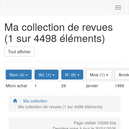
Toggl
naviga
Ma collection de revues
(1 sur 4498 éléments)
Tout afficher
Nom (4)
Vol. (1)
N° (8)
Mois (1)
Anné
Micro achat
1
29
janvier
1999
Ma collection
Ma collection de revues (1 sur 4498 éléments)
Page visitée 10069 fois
Dernière mise à jour le 30/01/2026