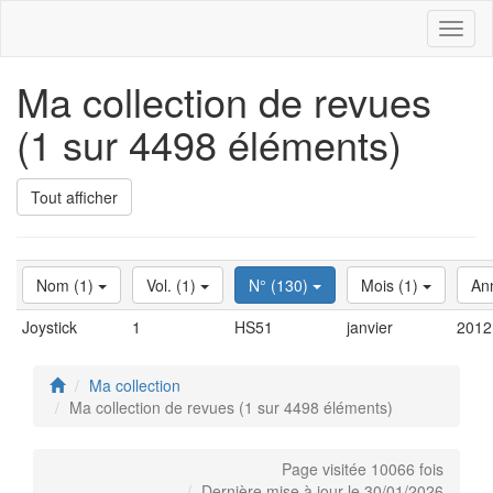
Toggl
naviga
Ma collection de revues
(1 sur 4498 éléments)
Tout afficher
Nom (1)
Vol. (1)
N° (130)
Mois (1)
An
Joystick
1
HS51
janvier
2012
Ma collection
Ma collection de revues (1 sur 4498 éléments)
Page visitée 10066 fois
Dernière mise à jour le 30/01/2026