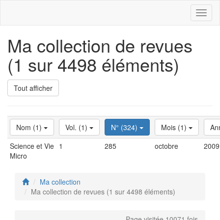
Toggl
naviga
Ma collection de revues
(1 sur 4498 éléments)
Tout afficher
Nom (1)
Vol. (1)
N° (324)
Mois (1)
An
Science et Vie
1
285
octobre
2009
Micro
Ma collection
Ma collection de revues (1 sur 4498 éléments)
Page visitée 10071 fois