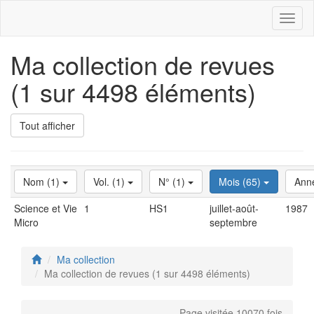
Toggl
naviga
Ma collection de revues
(1 sur 4498 éléments)
Tout afficher
Nom (1)
Vol. (1)
N° (1)
Mois (65)
Ann
Science et Vie
1
HS1
juillet-août-
1987
Micro
septembre
Ma collection
Ma collection de revues (1 sur 4498 éléments)
Page visitée 10070 fois