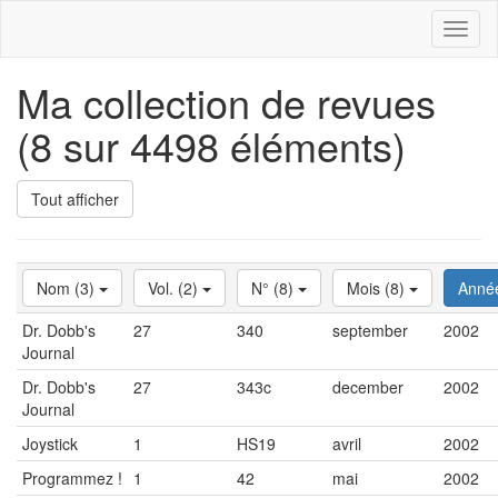
Toggl
naviga
Ma collection de revues
(8 sur 4498 éléments)
Tout afficher
Nom (3)
Vol. (2)
N° (8)
Mois (8)
Anné
Dr. Dobb's
27
340
september
2002
Journal
Dr. Dobb's
27
343c
december
2002
Journal
Joystick
1
HS19
avril
2002
Programmez !
1
42
mai
2002