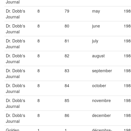
Journal
Dr. Dobb's
8
79
may
198
Journal
Dr. Dobb's
8
80
june
198
Journal
Dr. Dobb's
8
81
july
198
Journal
Dr. Dobb's
8
82
august
198
Journal
Dr. Dobb's
8
83
september
198
Journal
Dr. Dobb's
8
84
october
198
Journal
Dr. Dobb's
8
85
novembre
198
Journal
Dr. Dobb's
8
86
december
198
Journal
Golden
1
1
décembre-
198