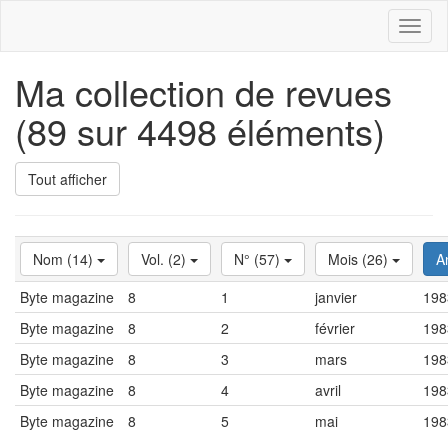
Toggl
naviga
Ma collection de revues
(89 sur 4498 éléments)
Tout afficher
Nom (14)
Vol. (2)
N° (57)
Mois (26)
A
Byte magazine
8
1
janvier
198
Byte magazine
8
2
février
198
Byte magazine
8
3
mars
198
Byte magazine
8
4
avril
198
Byte magazine
8
5
mai
198