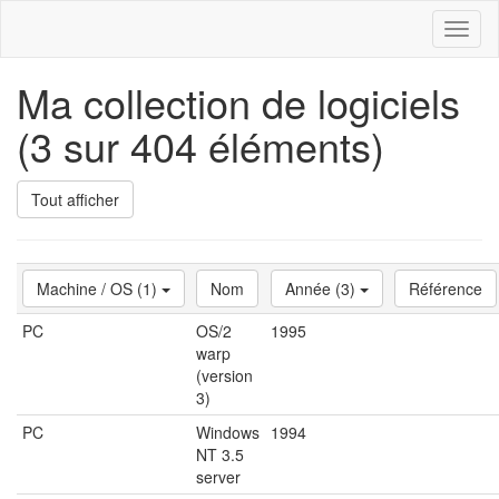
Toggl
naviga
Ma collection de logiciels
(3 sur 404 éléments)
Tout afficher
Machine / OS (1)
Nom
Année (3)
Référence
PC
OS/2
1995
warp
(version
3)
PC
Windows
1994
NT 3.5
server