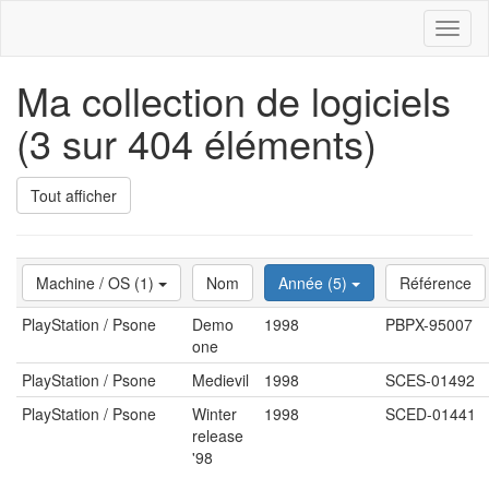
Toggl
naviga
Ma collection de logiciels
(3 sur 404 éléments)
Tout afficher
Machine / OS (1)
Nom
Année (5)
Référence
PlayStation / Psone
Demo
1998
PBPX-95007
one
PlayStation / Psone
Medievil
1998
SCES-01492
PlayStation / Psone
Winter
1998
SCED-01441
release
'98