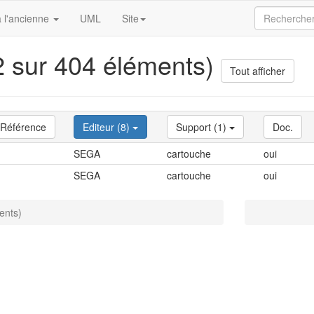
 l'ancienne
UML
Site
(2 sur 404 éléments)
Tout afficher
Référence
Editeur (8)
Support (1)
Doc.
SEGA
cartouche
oui
SEGA
cartouche
oui
ents)