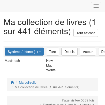
Toggl
naviga
Ma collection de livres (1
sur 441 éléments)
Tout afficher
Système / thème (1)
Titre
Détails
Auteur
Da
Macintosh
How
Mac
Works
Ma collection
Ma collection de livres (1 sur 441 éléments)
Page visitée 5389 fois
Dernière mise à jour le 31/10/2021