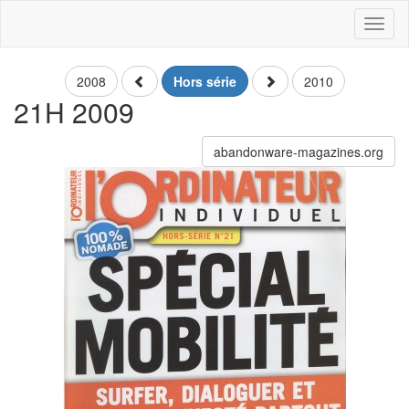
Toggl
naviga
2008
Hors série
2010
21H 2009
abandonware-magazines.org