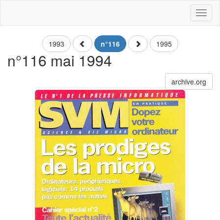
Toggl
naviga
1993
n°116
1995
n°116 mai 1994
archive.org