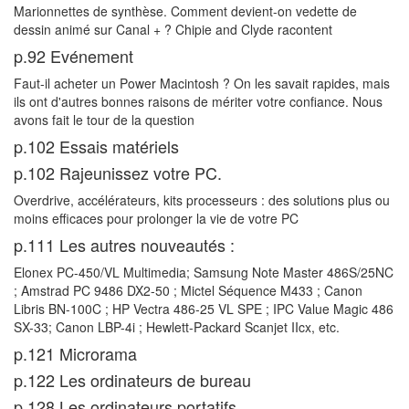
Marionnettes de synthèse. Comment devient-on vedette de
dessin animé sur Canal + ? Chipie and Clyde racontent
p.92 Evénement
Faut-il acheter un Power Macintosh ? On les savait rapides, mais
ils ont d'autres bonnes raisons de mériter votre confiance. Nous
avons fait le tour de la question
p.102 Essais matériels
p.102 Rajeunissez votre PC.
Overdrive, accélérateurs, kits processeurs : des solutions plus ou
moins efficaces pour prolonger la vie de votre PC
p.111 Les autres nouveautés :
Elonex PC-450/VL Multimedia; Samsung Note Master 486S/25NC
; Amstrad PC 9486 DX2-50 ; Mictel Séquence M433 ; Canon
Libris BN-100C ; HP Vectra 486-25 VL SPE ; IPC Value Magic 486
SX-33; Canon LBP-4i ; Hewlett-Packard Scanjet IIcx, etc.
p.121 Microrama
p.122 Les ordinateurs de bureau
p.128 Les ordinateurs portatifs