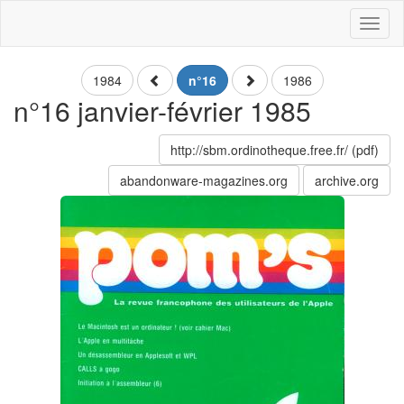
Toggl
naviga
1984
n°16
1986
n°16 janvier-février 1985
http://sbm.ordinotheque.free.fr/ (pdf)
abandonware-magazines.org
archive.org