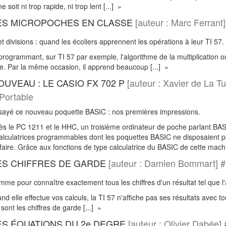
soit ni trop rapide, ni trop lent [...] »
LES MICROPOCHES EN CLASSE
[auteur : Marc Ferra
 et divisions : quand les écoliers apprennent les opérations à leur TI 57.
rogrammant, sur TI 57 par exemple, l'algorithme de la multiplication ou
aire. Par la même occasion, il apprend beaucoup [...] »
OUVEAU : LE CASIO FX 702 P
[auteur : Xavier de La Tu
Portable
ayé ce nouveau poquette BASIC : nos premières impressions.
s le PC 1211 et le HHC, un troisième ordinateur de poche parlant BASIC
alculatrices programmables dont les poquettes BASIC ne disposaient pa
 le faire. Grâce aux fonctions de type calculatrice du BASIC de cette mach
ES CHIFFRES DE GARDE
[auteur : Damien Bommart] 
mme pour connaître exactement tous les chiffres d'un résultat tel que l'a
 elle effectue vos calculs, la TI 57 n'affiche pas ses résultats avec to
sont les chiffres de garde [...] »
ES ÉQUATIONS DU 2e DEGRE
[auteur : Olivier Dabé