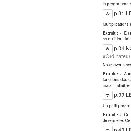
le programme ne 
p.31 
Multiplications
Extrait :
« En p
ce qu’il faut f
p.34 N
#Ordinateur
Nous avons ess
Extrait :
« Aprè
fonctions des c
mais il fallait
p.39 L
Un petit progra
Extrait :
« Quand
devers elle. Ce 
p.40 L