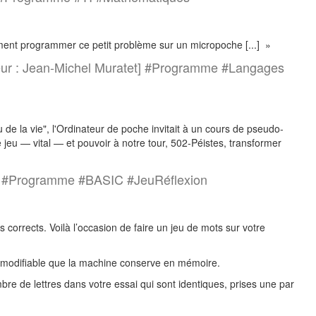
ent programmer ce petit problème sur un micropoche [...] »
ur : Jean-Michel Muratet] #Programme #Langages
e la vie", l'Ordinateur de poche invitait à un cours de pseudo-
ce jeu — vital — et pouvoir à notre tour, 502-Péistes, transformer
n] #Programme #BASIC #JeuRéflexion
s corrects. Voilà l’occasion de faire un jeu de mots sur votre
te modifiable que la machine conserve en mémoire.
e de lettres dans votre essai qui sont identiques, prises une par