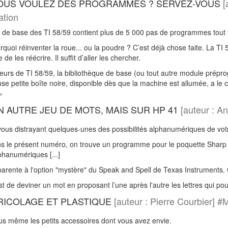
VOUS VOULEZ DES PROGRAMMES ? SERVEZ-VOUS
[
tion
 de base des TI 58/59 contient plus de 5 000 pas de programmes tout f
quoi réinventer la roue... ou la poudre ? C’est déjà chose faite. La T
ile de les réécrire. Il suffit d’aller les chercher.
ateurs de TI 58/59, la bibliothèque de base (ou tout autre module pré
se petite boîte noire, disponible dès que la machine est allumée, a le
»
N AUTRE JEU DE MOTS, MAIS SUR HP 41
[auteur : A
ous distrayant quelques-unes des possibilités alphanumériques de vot
 le présent numéro, on trouve un programme pour le poquette Sharp q
phanumériques [...]
pparente à l'option "mystère" du Speak and Spell de Texas Instruments
st de deviner un mot en proposant l’une après l'autre les lettres qui po
RICOLAGE ET PLASTIQUE
[auteur : Pierre Courbier] 
us même les petits accessoires dont vous avez envie.