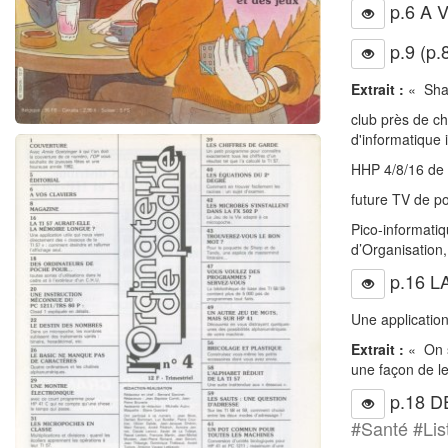
p.6 A 
p.9 (p
Extrait :
« Shar
club près de ch
d'informatique 
HHP 4/8/16 de l
future TV de po
Pico-informatiq
d’Organisation,
p.16 L
Une application
Extrait :
« On sa
une façon de le 
p.18 D
#Santé #Li