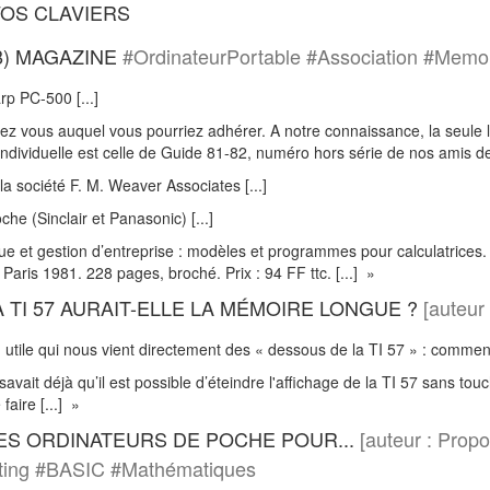
VOS CLAVIERS
.8) MAGAZINE
#OrdinateurPortable #Association #Memoi
p PC-500 [...]
ez vous auquel vous pourriez adhérer. A notre connaissance, la seule li
individuelle est celle de Guide 81-82, numéro hors série de nos amis de 
a société F. M. Weaver Associates [...]
che (Sinclair et Panasonic) [...]
ue et gestion d’entreprise : modèles et programmes pour calculatrices
 Paris 1981. 228 pages, broché. Prix : 94 FF ttc. [...] »
A TI 57 AURAIT-ELLE LA MÉMOIRE LONGUE ?
[auteur
 utile qui nous vient directement des « dessous de la TI 57 » : comment 
vait déjà qu’il est possible d’éteindre l'affichage de la TI 57 sans tou
faire [...] »
ES ORDINATEURS DE POCHE POUR...
[auteur : Propo
sting #BASIC #Mathématiques