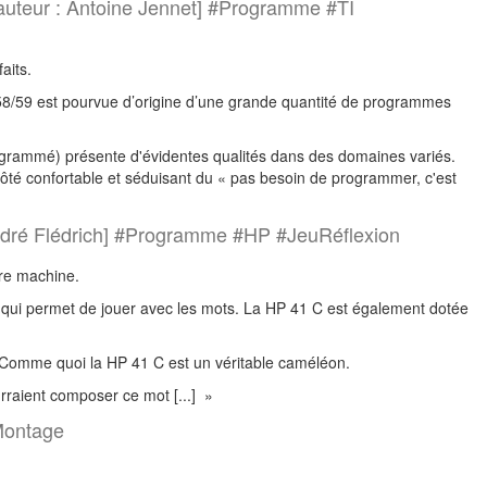
auteur : Antoine Jennet] #Programme #TI
aits.
I 58/59 est pourvue d’origine d’une grande quantité de programmes
programmé) présente d'évidentes qualités dans des domaines variés.
 côté confortable et séduisant du « pas besoin de programmer, c'est
ndré Flédrich] #Programme #HP #JeuRéflexion
re machine.
ui permet de jouer avec les mots. La HP 41 C est également dotée
. Comme quoi la HP 41 C est un véritable caméléon.
urraient composer ce mot [...] »
#Montage