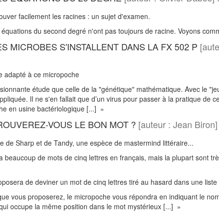
uver facilement les racines : un sujet d'examen.
équations du second degré n'ont pas toujours de racine. Voyons comm
ES MICROBES S'INSTALLENT DANS LA FX 502 P
[aute
ie adapté à ce micropoche
ionnante étude que celle de la "génétique" mathématique. Avec le "jeu d
ppliquée. Il ne s'en fallait que d’un virus pour passer à la pratique de 
e en usine bactériologique [...] »
TROUVEREZ-VOUS LE BON MOT ?
[auteur : Jean Biro
e de Sharp et de Tandy, une espèce de mastermind littéraire...
a beaucoup de mots de cinq lettres en français, mais la plupart sont trè
]
oposera de deviner un mot de cinq lettres tiré au hasard dans une lis
ue vous proposerez, le micropoche vous répondra en indiquant le nombr
e qui occupe la même position dans le mot mystérieux [...] »