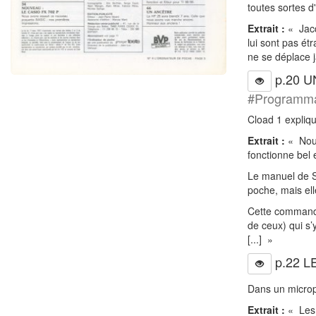
toutes sortes d'
Extrait :
« Jacqu
lui sont pas étr
ne se déplace 
p.20 U
#Programm
Cload 1 expliqu
Extrait :
« Nous
fonctionne bel e
Le manuel de S
poche, mais ell
Cette commande
de ceux) qui s
[...] »
p.22 
Dans un micropo
Extrait :
« Les 