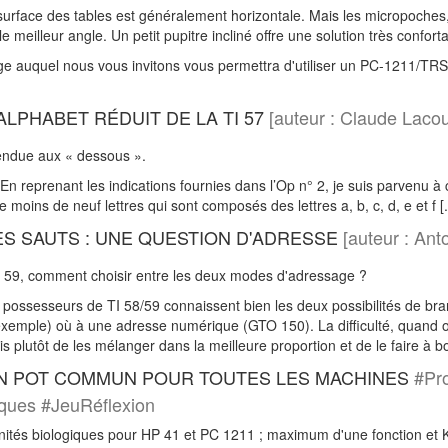
urface des tables est généralement horizontale. Mais les micropoches, 
e meilleur angle. Un petit pupitre incliné offre une solution très confortab
age auquel nous vous invitons vous permettra d'utiliser un PC-1211/TRS
'ALPHABET RÉDUIT DE LA TI 57
[auteur : Claude Laco
tendue aux « dessous ».
 En reprenant les indications fournies dans l’Op n° 2, je suis parvenu à
 moins de neuf lettres qui sont composés des lettres a, b, c, d, e et f [.
ES SAUTS : UNE QUESTION D'ADRESSE
[auteur : An
et 59, comment choisir entre les deux modes d'adressage ?
possesseurs de TI 58/59 connaissent bien les deux possibilités de br
xemple) où à une adresse numérique (GTO 150). La difficulté, quand on
is plutôt de les mélanger dans la meilleure proportion et de le faire à bo
UN POT COMMUN POUR TOUTES LES MACHINES
#Pro
ques #JeuRéflexion
nités biologiques pour HP 41 et PC 1211 ; maximum d'une fonction et Ki