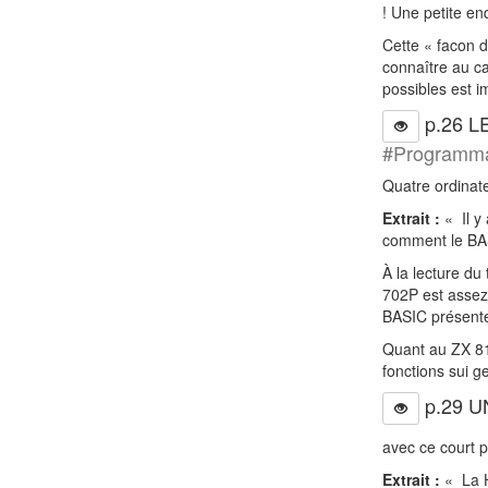
! Une petite enq
Cette « facon d
connaître au ca
possibles est im
p.26 
#Programma
Quatre ordinat
Extrait :
« Il y 
comment le BASI
À la lecture du
702P est assez 
BASIC présente c
Quant au ZX 81,
fonctions sui g
p.29 
avec ce court 
Extrait :
« La H