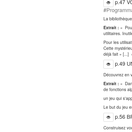
p.47 
#Programma
La bibliothèque
Extrait :
« Pour
utilitaires. Inut
Pour les utilis
Cette mystérieu
déjà fait » [...] 
p.49 U
Découvrez en v
Extrait :
« Dans
de fonctions al
un jeu qui s'a
Le but du jeu e
p.56 B
Construisez vo