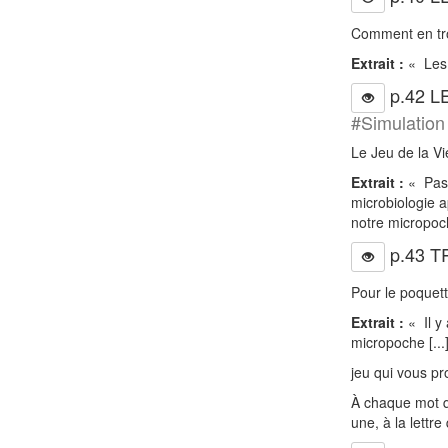
Comment en tro
Extrait :
« Les 
p.42 L
#Simulation
Le Jeu de la V
Extrait :
« Pass
microbiologie a
notre micropoch
p.43 
Pour le poquett
Extrait :
« Il y 
micropoche [...
jeu qui vous pr
À chaque mot q
une, à la lettr