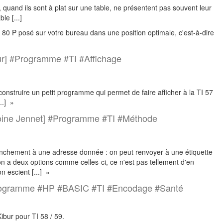
quand ils sont à plat sur une table, ne présentent pas souvent leur
le [...]
 80 P posé sur votre bureau dans une position optimale, c'est-à-dire
ur] #Programme #TI #Affichage
 construire un petit programme qui permet de faire afficher à la TI 57
..] »
toine Jennet] #Programme #TI #Méthode
anchement à une adresse donnée : on peut renvoyer à une étiquette
 a deux options comme celles-ci, ce n'est pas tellement d'en
n escient [...] »
gramme #HP #BASIC #TI #Encodage #Santé
bur pour TI 58 / 59.