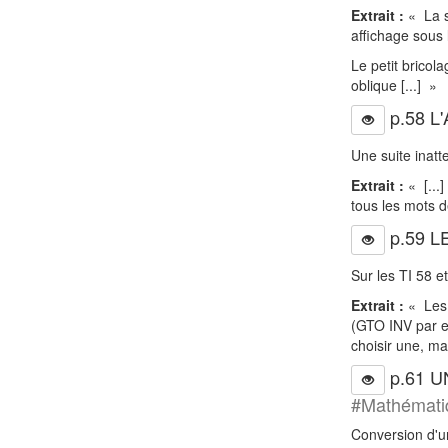
Extrait :
« La s
affichage sous l
Le petit bricol
oblique [...] »
p.58 L
Une suite inat
Extrait :
« [...]
tous les mots de
p.59 L
Sur les TI 58 
Extrait :
« Les 
(GTO INV par e
choisir une, ma
p.61 
#Mathémati
Conversion d'u