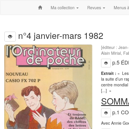
Ma collection
Revues
Menus à
n°4 janvier-mars 1982
[éditeur : Jean
Alain Mirial, F
p.5 ÉD
Extrait :
« Les 
la suite d’un r
centre mondial 
[...] »
SOMM
p.1 C
Avec Annie Goe