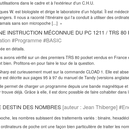
utilisations dans le cadre et à l'extérieur d'un C.H.U.
es W. est biologiste et dirige le laboratoire d’un hôpital. Ïl est médeci
angers. Il nous a raconté l'itinéraire qui l'a conduit à utiliser des ordin
jamais sans son micropoche [...] »
NE INSTRUCTION MÉCONNUE DU PC 1211 / TRS 80 
ation #Programme #BASIC
ée en détails.
 avons vérifié sur un des premiers TRS 80 pocket vendus en France
t bien. Profitons-en pour faire le tour de la question.
harp est curieusement muet sur la commande CLOAD 1. Elle est absen
e est décrite aux pages 95 à 97 du manuel de Tandy {versions anglaise
 permet de charger un programme depuis une bande magnétique et de l
’y trouve déjà. Grâce à elle, il est donc possible de faire cohabiter 
LE DESTIN DES NOMBRES
[auteur : Jean Thiberge] #E
che, les nombres subissent des traitements variés : binaire, hexadéci
ordinateurs de poche ont une façon bien particulière de traiter les no