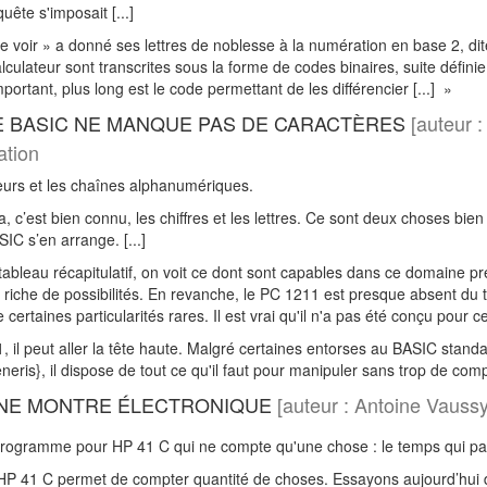
uête s'imposait [...]
e voir » a donné ses lettres de noblesse à la numération en base 2, dite
lculateur sont transcrites sous la forme de codes binaires, suite défini
portant, plus long est le code permettant de les différencier [...] »
LE BASIC NE MANQUE PAS DE CARACTÈRES
[auteur 
tion
eurs et les chaînes alphanumériques.
a, c’est bien connu, les chiffres et les lettres. Ce sont deux choses bi
C s’en arrange. [...]
 tableau récapitulatif, on voit ce dont sont capables dans ce domaine 
riche de possibilités. En revanche, le PC 1211 est presque absent du ta
ertaines particularités rares. Il est vrai qu'il n'a pas été conçu pour ce
 il peut aller la tête haute. Malgré certaines entorses au BASIC standar
eneris}, il dispose de tout ce qu'il faut pour manipuler sans trop de com
UNE MONTRE ÉLECTRONIQUE
[auteur : Antoine Vau
programme pour HP 41 C qui ne compte qu'une chose : le temps qui pa
P 41 C permet de compter quantité de choses. Essayons aujourd’hui de 