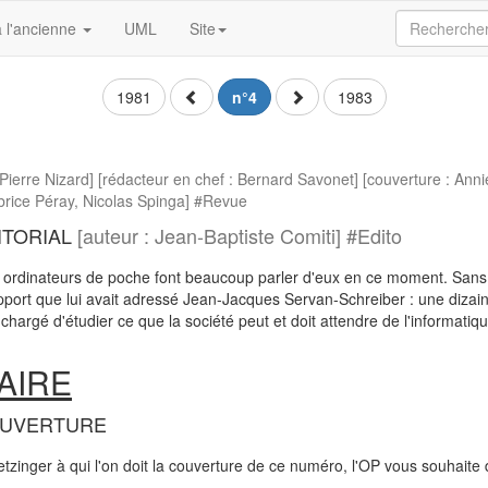
 l'ancienne
UML
Site
1981
n°4
1983
-Pierre Nizard] [rédacteur en chef : Bernard Savonet] [couverture : Annie
abrice Péray, Nicolas Spinga] #Revue
ITORIAL
[auteur : Jean-Baptiste Comiti] #Edito
ordinateurs de poche font beaucoup parler d'eux en ce moment. Sans d
apport que lui avait adressé Jean-Jacques Servan-Schreiber : une dizai
chargé d'étudier ce que la société peut et doit attendre de l'informati
AIRE
OUVERTURE
tzinger à qui l'on doit la couverture de ce numéro, l'OP vous souhait