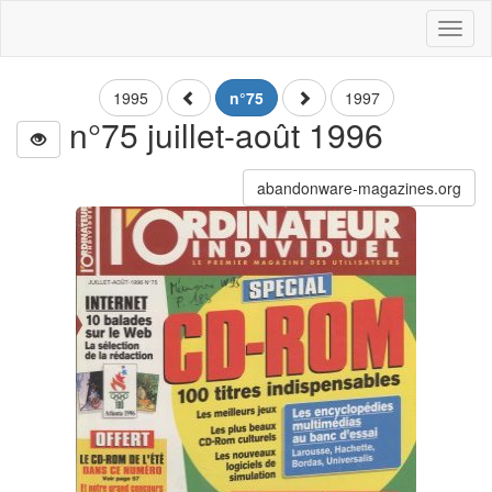
Toggl
naviga
1995
n°75
1997
n°75 juillet-août 1996
abandonware-magazines.org