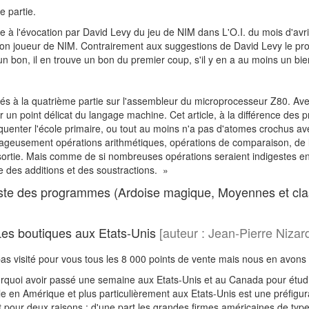
e partie.
e à l'évocation par David Levy du jeu de NIM dans L'O.I. du mois d'
bon joueur de NIM. Contrairement aux suggestions de David Levy le pro
 un bon, il en trouve un bon du premier coup, s'il y en a au moins un bie
vés à la quatrième partie sur l'assembleur du microprocesseur Z80. Avec l'
r un point délicat du langage machine. Cet article, à la différence des
équenter l'école primaire, ou tout au moins n'a pas d'atomes crochus a
ageusement opérations arithmétiques, opérations de comparaison, de log
 sortie. Mais comme de si nombreuses opérations seraient indigestes e
de des additions et des soustractions. »
ste des programmes (Ardoise magique, Moyennes et cl
es boutiques aux Etats-Unis
[auteur : Jean-Pierre Niz
as visité pour vous tous les 8 000 points de vente mais nous en avons
quoi avoir passé une semaine aux Etats-Unis et au Canada pour étudier
lle en Amérique et plus particulièrement aux Etats-Unis est une préfigur
t pour deux raisons : d'une part les grandes firmes américaines de t