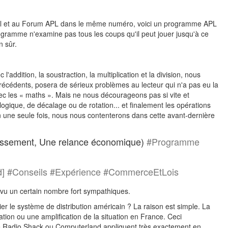
avril et au Forum APL dans le même numéro, voici un programme APL
gramme n'examine pas tous les coups qu'il peut jouer jusqu'à ce
n sûr.
addition, la soustraction, la multiplication et la division, nous
 précédents, posera de sérieux problèmes au lecteur qui n'a pas eu la
vec les « maths ». Mais ne nous décourageons pas si vite et
ique, de décalage ou de rotation... et finalement les opérations
n une seule fois, nous nous contenterons dans cette avant-dernière
assement, Une relance économique)
#Programme
ard] #Conseils #Expérience #CommerceEtLois
 vu un certain nombre fort sympathiques.
 le système de distribution américain ? La raison est simple. La
ation ou une amplification de la situation en France. Ceci
ype Radio Shack ou Computerland appliquent très exactement en