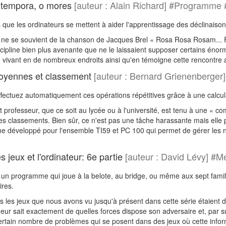
tempora, o mores
[auteur : Alain Richard] #Programme
as que les ordinateurs se mettent à aider l'apprentissage des déclinaiso
ne se souvient de la chanson de Jacques Brel « Rosa Rosa Rosam... Ros
pline bien plus avenante que ne le laissaient supposer certains énormes d
vivant en de nombreux endroits ainsi qu'en témoigne cette rencontre av
oyennes et classement
[auteur : Bernard Grienenberg
ffectuez automatiquement ces opérations répétitives grâce à une calcu
professeur, que ce soit au lycée ou à l'université, est tenu à une « compt
 classements. Bien sûr, ce n'est pas une tâche harassante mais elle peu
e développé pour l'ensemble TI59 et PC 100 qui permet de gérer les no
 jeux et l'ordinateur: 6e partie
[auteur : David Lévy] #
 un programme qui joue à la belote, au bridge, ou même aux sept famille
ires.
les jeux que nous avons vu jusqu'à présent dans cette série étaient des
ur sait exactement de quelles forces dispose son adversaire et, par sui
rtain nombre de problèmes qui se posent dans des jeux où cette informa