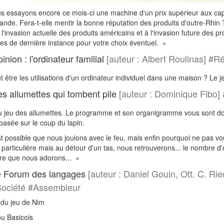
 essayons encore ce mois-ci une machine d'un prix supérieur aux capaci
nde. Fera-t-elle mentir la bonne réputation des produits d'outre-Rhin
'invasion actuelle des produits américains et à l'invasion future des 
ges de dernière instance pour votre choix éventuel. »
nion : l'ordinateur familial
[auteur : Albert Roulinas] #Ré
 être les utilisations d'un ordinateur individuel dans une maison ? Le je
s allumettes qui tombent pile
[auteur : Dominique Fibo
 jeu des allumettes. Le programme et son organigramme vous sont donné
basée sur le coup du lapin.
st possible que nous jouions avec le feu, mais enfin pourquoi ne pas v
particulière mais au détour d'un tas, nous retrouverons... le nombre 
re que nous adorons... »
 Forum des langages
[auteur : Daniel Gouin, Ott. C. 
ociété #Assembleur
 du jeu de Nim
ou Basicois