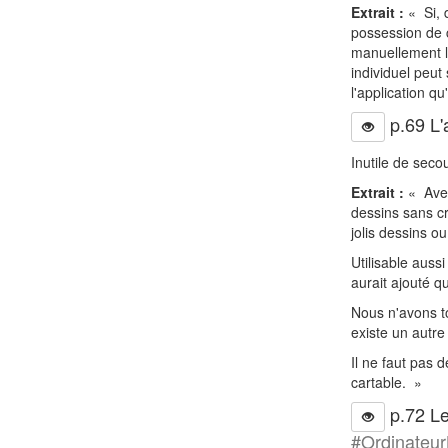
Extrait :
« Si, 
possession de c
manuellement le
individuel peut
l'application q
p.69 L'
Inutile de seco
Extrait :
« Avez
dessins sans cra
jolis dessins ou
Utilisable auss
aurait ajouté qu
Nous n'avons to
existe un autre
Il ne faut pas 
cartable. »
p.72 Le
#Ordinateu