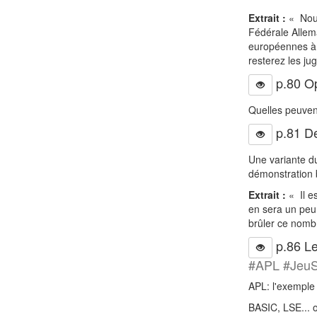
Extrait :
« Nous
Fédérale Allema
européennes à l
resterez les ju
p.80 Opi
Quelles peuvent
p.81 De
Une variante du
démonstration 
Extrait :
« Il e
en sera un peu 
brûler ce nomb
p.86 Le
#APL #JeuS
APL: l'exemple
BASIC, LSE... 