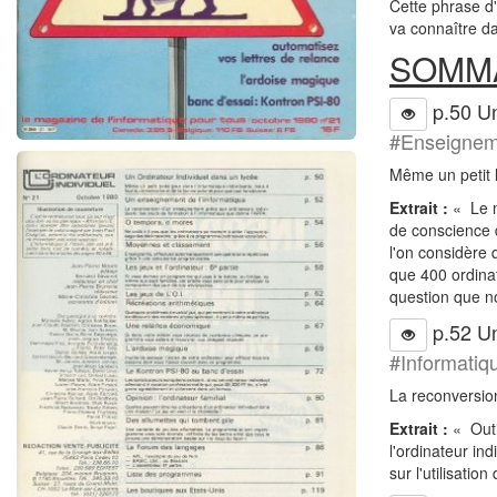
Cette phrase d'
va connaître d
SOMM
p.50 Un
#Enseignem
Même un petit l
Extrait :
« Le m
de conscience d
l'on considère 
que 400 ordinat
question que n
p.52 Un
#Informatiq
La reconversion
Extrait :
« Outil
l'ordinateur in
sur l'utilisatio