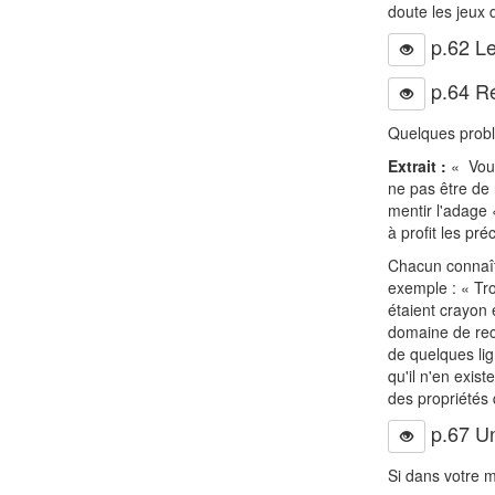
doute les jeux 
p.62 Le
p.64 Ré
Quelques problè
Extrait :
« Vous
ne pas être de 
mentir l'adage 
à profit les pr
Chacun connaît 
exemple : « Tr
étaient crayon 
domaine de rech
de quelques lig
qu'il n'en exis
des propriétés q
p.67 U
Si dans votre 