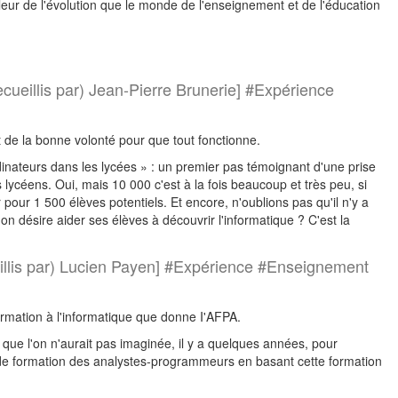
leur de l'évolution que le monde de l'enseignement et de l'éducation
ecueillis par) Jean-Pierre Brunerie] #Expérience
t de la bonne volonté pour que tout fonctionne.
rdinateurs dans les lycées » : un premier pas témoignant d'une prise
 lycéens. Oui, mais 10 000 c'est à la fois beaucoup et très peu, si
 pour 1 500 élèves potentiels. Et encore, n'oublions pas qu'il n'y a
'on désire aider ses élèves à découvrir l'informatique ? C'est la
eillis par) Lucien Payen] #Expérience #Enseignement
ormation à l'informatique que donne I'AFPA.
n que l'on n'aurait pas imaginée, il y a quelques années, pour
me de formation des analystes-programmeurs en basant cette formation