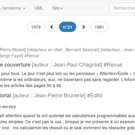
 l'ancienne
UML
Site
1979
n°21
1981
-Pierre Nizard] [rédacteur en chef : Bernard Savonet] [rédacteur : Jean-P
Serge Fayol] #Revue
 de couverture
[auteur : Jean-Paul Chagniot] #Revue
e pour tous. Le jour n'est plus loin où les panneaux « Attention/Ecole »
même si les ordinateurs, eux, ne traversent pas sans regarder. L'inform
 les articles des pages 50 à 56.
orial
[auteur : Jean-Pierre Brunerie] #Edito
e-service
 fait attention quand ils ont autorisé les calculatrices programmables 
outes simples. Ce n'est pas le cas ; lorsque je me présente à un exam
moi : ma calculatrice les résoud ou je sais comment les résoudre grâce