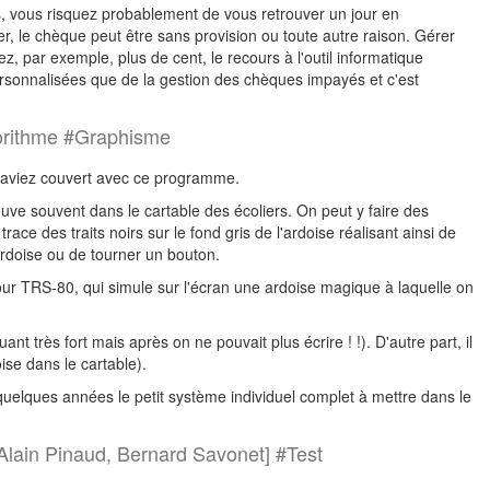
, vous risquez probablement de vous retrouver un jour en
r, le chèque peut être sans provision ou toute autre raison. Gérer
, par exemple, plus de cent, le recours à l'outil informatique
 personnalisées que de la gestion des chèques impayés et c'est
gorithme #Graphisme
 l'aviez couvert avec ce programme.
ve souvent dans le cartable des écoliers. On peut y faire des
ace des traits noirs sur le fond gris de l'ardoise réalisant ainsi de
l'ardoise ou de tourner un bouton.
pour TRS-80, qui simule sur l'écran une ardoise magique à laquelle on
nt très fort mais après on ne pouvait plus écrire ! !). D'autre part, il
ise dans le cartable).
quelques années le petit système individuel complet à mettre dans le
 Alain Pinaud, Bernard Savonet] #Test