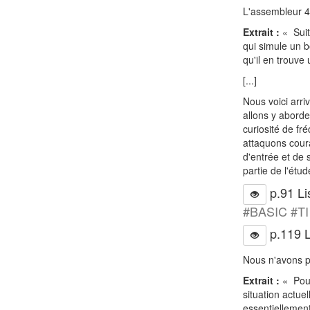
L'assembleur 4
Extrait :
« Suit
qui simule un 
qu'il en trouve
[...]
Nous voici arri
allons y aborde
curiosité de fr
attaquons cour
d'entrée et de
partie de l'étu
p.91 Li
#BASIC #TI
p.119 L
Nous n'avons p
Extrait :
« Pour
situation actue
essentiellemen