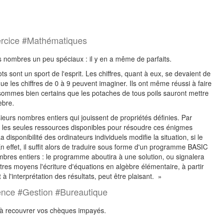
ercice #Mathématiques
s nombres un peu spéciaux : il y en a même de parfaits.
sont un sport de l'esprit. Les chiffres, quant à eux, se devaient de
 les chiffres de 0 à 9 peuvent imaginer. Ils ont même réussi à faire
 sommes bien certains que les potaches de tous poils sauront mettre
èbre.
ieurs nombres entiers qui jouissent de propriétés définies. Par
, les seules ressources disponibles pour résoudre ces énigmes
disponibilité des ordinateurs individuels modifie la situation, si le
En effet, il suffit alors de traduire sous forme d'un programme BASIC
mbres entiers : le programme aboutira à une solution, ou signalera
res moyens l'écriture d'équations en algèbre élémentaire, à partir
 à l'interprétation des résultats, peut être plaisant. »
ience #Gestion #Bureautique
à recouvrer vos chèques impayés.