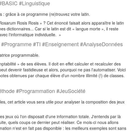
 #BASIC #Linguistique
ns : grâce à ce programme (re)trouvez votre latin.
arum Rosis Rosis » ? Cet énoncé faisait alors apparaître le latin
ictionnaires... Car si le latin est dit « langue morte », il reste
ec l'informatique individuelle. »
er] #Programme #TI #Enseignement #AnalyseDonnées
latrice programmable.
abilité » de ses élèves. Il doit en effet calculer et recalculer des
t devenir fastidieuse et alors, pourquoi ne pas l'automatiser. Voici
tes obtenues par chaque élève d'un nombre illimité (!) de classes.
Méthode #Programmation #JeuSociété
s, cet article vous sera utile pour analyser la composition des jeux
 jeux où l'on disposait d'une information totale. J'entends par là
te, quels coups ce dernier peut réaliser. Ce mois-ci nous allons
tion n'est en fait pas disponible : les meilleurs exemples sont sans