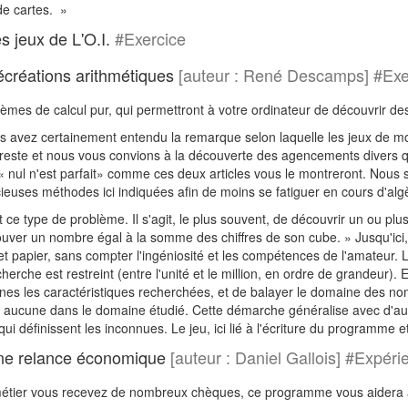
de cartes. »
s jeux de L'O.I.
#Exercice
créations arithmétiques
[auteur : René Descamps] #Ex
mes de calcul pur, qui permettront à votre ordinateur de découvrir de
 avez certainement entendu la remarque selon laquelle les jeux de mots 
reste et nous vous convions à la découverte des agencements divers que
« nul n'est parfait» comme ces deux articles vous le montreront. Nous
écieuses méthodes ici indiquées afin de moins se fatiguer en cours d'alg
ce type de problème. Il s'agit, le plus souvent, de découvrir un ou plus
ouver un nombre égal à la somme des chiffres de son cube. » Jusqu'ici
et papier, sans compter l'ingéniosité et les compétences de l'amateur. La 
erche est restreint (entre l'unité et le million, en ordre de grandeur). 
nes les caractéristiques recherchées, et de balayer le domaine des no
te aucune dans le domaine étudié. Cette démarche généralise avec d'aut
ui définissent les inconnues. Le jeu, ici lié à l'écriture du programme et
ne relance économique
[auteur : Daniel Gallois] #Expér
métier vous recevez de nombreux chèques, ce programme vous aidera 