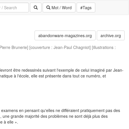
Mot / Word
#Tags
abandonware-magazines.org
archive.org
ierre Brunerie] [couverture : Jean-Paul Chagniot] [illustrations :
 devront être redessinés suivant l'exemple de celui imaginé par Jean-
atique à l'école, elle est présente dans tout ce numéro, et
aux examens en pensant qu'elles ne différaient pratiquement pas des
en, une grande majorité des problèmes ne sont déjà plus des
 à elle ».