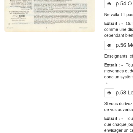
p.54 O 
Ne voilà-t-il p
Extrait :
« Qui 
comme une disci
cependant bien 
p.56 M
Enseignants, e
Extrait :
« Tout 
moyennes et des
donc un systèm
»
p.58 Les
Si vous écrivez
de vos adversa
Extrait :
« Tous 
que chaque joue
envisager un ce