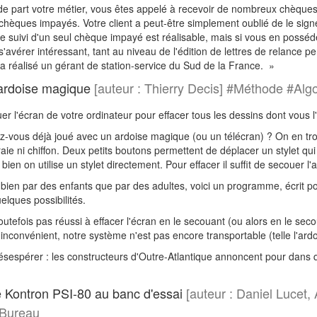
de part votre métier, vous êtes appelé à recevoir de nombreux chèques
hèques impayés. Votre client a peut-être simplement oublié de le signe
 suivi d'un seul chèque impayé est réalisable, mais si vous en possédez
 s'avérer intéressant, tant au niveau de l'édition de lettres de relance
u'a réalisé un gérant de station-service du Sud de la France. »
ardoise magique
[auteur : Thierry Decis] #Méthode #Al
uer l'écran de votre ordinateur pour effacer tous les dessins dont vous
-vous déjà joué avec un ardoise magique (ou un télécran) ? On en trou
ie ni chiffon. Deux petits boutons permettent de déplacer un stylet qui tr
 bien on utilise un stylet directement. Pour effacer il suffit de secouer 
i bien par des enfants que par des adultes, voici un programme, écrit 
elques possibilités.
utefois pas réussi à effacer l'écran en le secouant (ou alors en le secoua
 inconvénient, notre système n'est pas encore transportable (telle l'ardo
désespérer : les constructeurs d'Outre-Atlantique annoncent pour dans 
 Kontron PSI-80 au banc d'essai
[auteur : Daniel Lucet,
rBureau