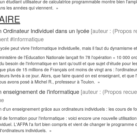
un étudiant utilisateur de calculatrice programmable montre bien l'amp
ans les années qui viennent. »
AIRE
 Ordinateur Individuel dans un lycée
[auteur : (Propos r
ent #Informatique
ycée peut vivre l'informatique individuelle, mais il faut du dynamisme e
inistère de l'Education Nationale lançait fin 78 l'opération « 10 000 o
u besoin de l'informatique en tant qu'outil et que sujet d'étude pour les
que plus de 15 millions de Français ont moins de vingt ans : l'ordinateur
eurs livrés à ce jour. Alors, que faire quand on est enseignant, et que l
ous avons posé à Michel R., professeur à Toulon. »
 enseignement de l'informatique
[auteur : (Propos recu
ue
 d'un enseignement grâce aux ordinateurs individuels : les cours de f
 de formation pour l'informatique : voici encore une nouvelle utilisatio
dividuel. L'AFPA l'a fort bien compris et vient de changer le program
n d'ordinateurs individuels. »