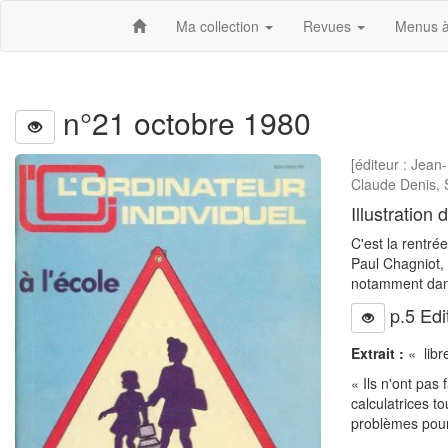
Ma collection
Revues
Menus à
n°21 octobre 1980
[éditeur : Jean
Claude Denis, 
Illustration
C'est la rentré
Paul Chagniot, 
notamment dans
p.5 Edit
Extrait :
« libr
« Ils n'ont pas
calculatrices t
problèmes pour 