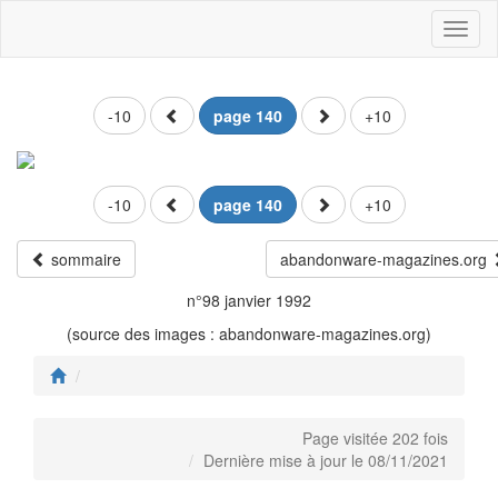
Toggl
naviga
-10
page 140
+10
-10
page 140
+10
sommaire
abandonware-magazines.org
n°98 janvier 1992
(source des images : abandonware-magazines.org)
Page visitée 202 fois
Dernière mise à jour le 08/11/2021