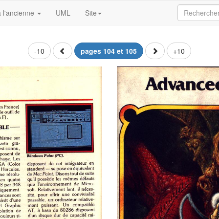
 l'ancienne
UML
Site
-10
pages 104 et 105
+10