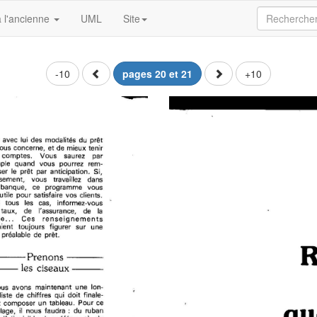
 l'ancienne
UML
Site
-10
pages 20 et 21
+10