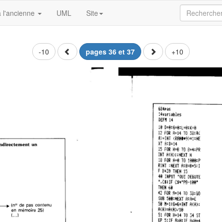
 l'ancienne
UML
Site
-10
pages 36 et 37
+10