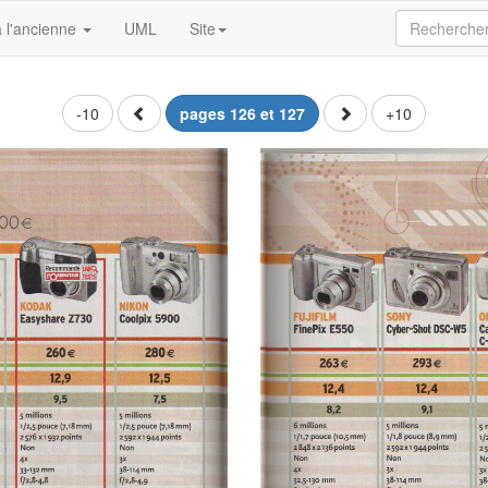
 l'ancienne
UML
Site
-10
pages 126 et 127
+10