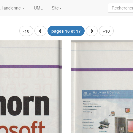
 l'ancienne
UML
Site
-10
pages 16 et 17
+10