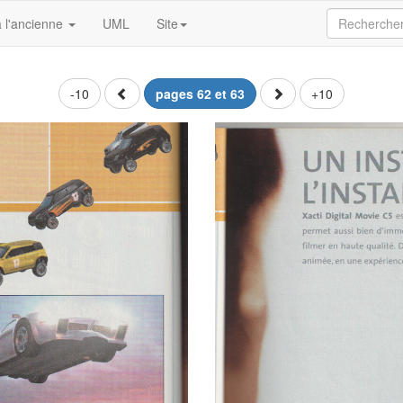
 l'ancienne
UML
Site
-10
pages 62 et 63
+10