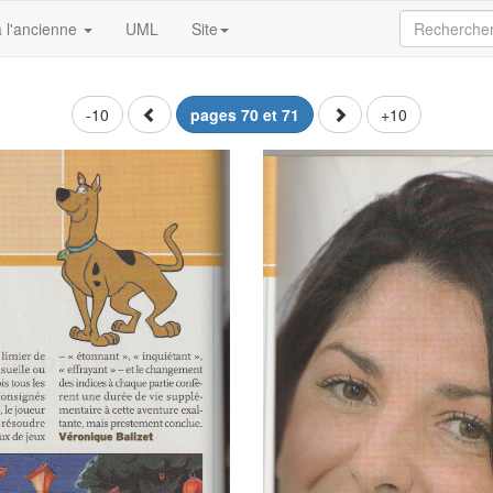
 l'ancienne
UML
Site
-10
pages 70 et 71
+10