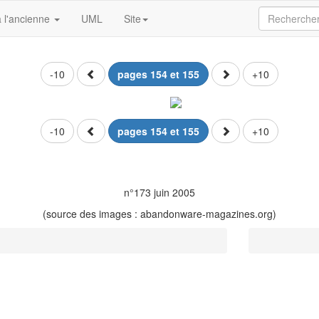
 l'ancienne
UML
Site
-10
pages 154 et 155
+10
-10
pages 154 et 155
+10
n°173 juin 2005
(source des images : abandonware-magazines.org)