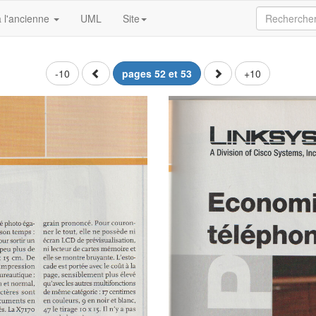
 l'ancienne
UML
Site
-10
pages 52 et 53
+10