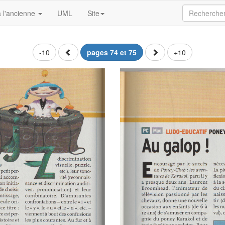
 l'ancienne
UML
Site
-10
pages 74 et 75
+10