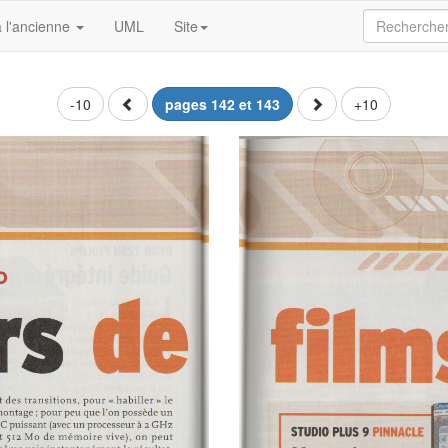
 l'ancienne
UML
Site
-10
pages 142 et 143
+10