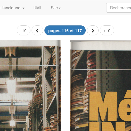
 l'ancienne
UML
Site
-10
pages 116 et 117
+10