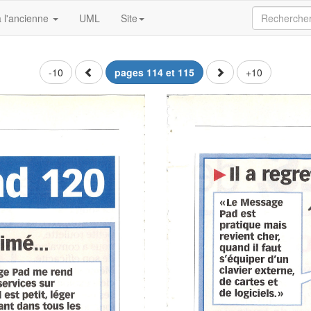
 l'ancienne
UML
Site
-10
pages 114 et 115
+10