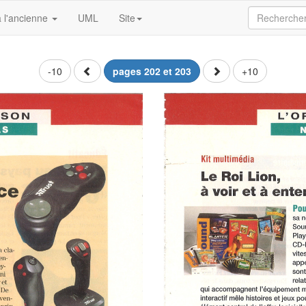
 l'ancienne
UML
Site
-10
pages 202 et 203
+10