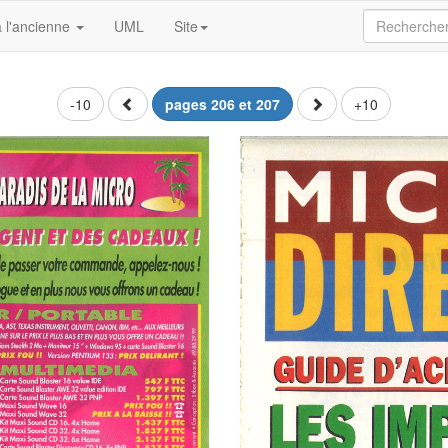
 l'ancienne
UML
Site
-10
pages 206 et 207
+10