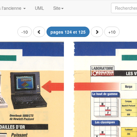
 l'ancienne
UML
Site
-10
pages 124 et 125
+10