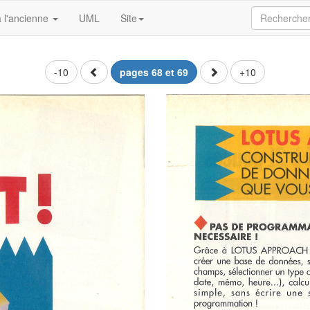
 l'ancienne
UML
Site
-10
pages 68 et 69
+10