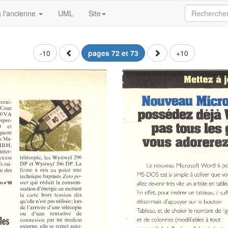
 l'ancienne
UML
Site
-10
pages 72 et 73
+10