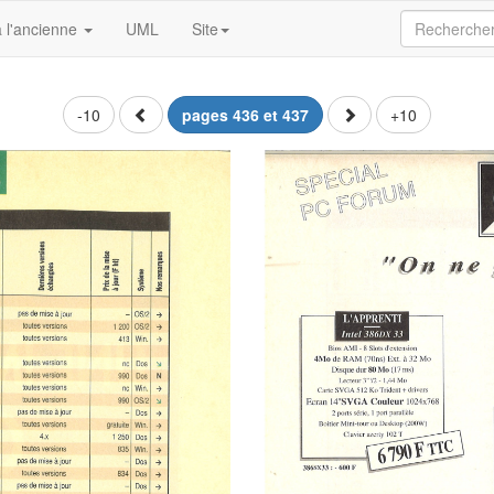
 l'ancienne
UML
Site
-10
pages 436 et 437
+10